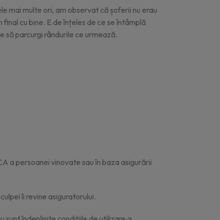
e mai multe ori, am observat că șoferii nu erau
 final cu bine. E de înțeles de ce se întâmplă
ine să parcurgi rândurile ce urmează.
RCA a persoanei vinovate sau în baza asigurării
lpei îi revine asiguratorului.
sunt îndeplinite condițiile de utilizare a