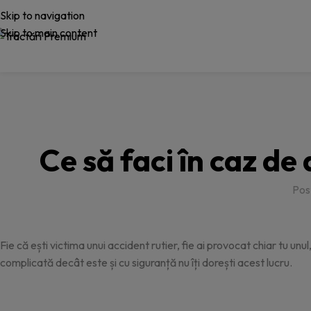
Skip to navigation
Skip to main content
Ce să faci în caz de
Pos
Fie că ești victima unui accident rutier, fie ai provocat chiar tu unul
complicată decât este și cu siguranță nu îți dorești acest lucru.