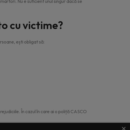
 martori. Nu e suficient unul singur dacă se
uto cu victime?
soane, ești obligat să:
ejudiciile. În cazul în care ai o poliță CASCO
×