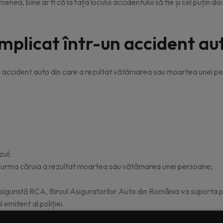
a, bine ar fi că la fața locului accidentului să fie și cel puțin doi
i implicat într-un accident a
un accident auto din care a rezultat vătămarea sau moartea unei per
zul;
e în urma căruia a rezultat moartea sau vătămarea unei persoane;
easigurată RCA, Biroul Asiguratorilor Auto din România va suporta pr
 emitent al poliției.