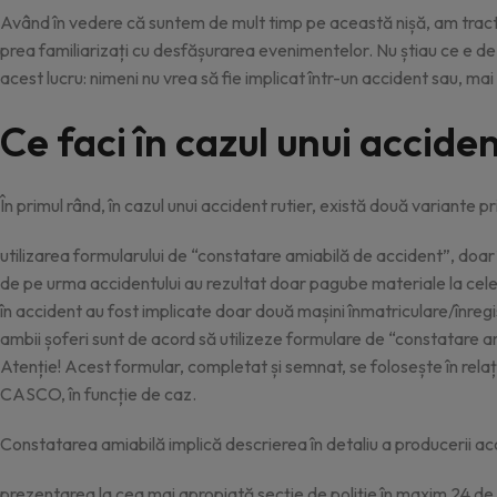
Având în vedere că suntem de mult timp pe această nișă, am tract
prea familiarizați cu desfășurarea evenimentelor. Nu știau ce e de f
acest lucru: nimeni nu vrea să fie implicat într-un accident sau, ma
Ce faci în cazul unui accide
În primul rând, în cazul unui accident rutier, există două variante 
utilizarea formularului de “constatare amiabilă de accident”, doar în
de pe urma accidentului au rezultat doar pagube materiale la cele
în accident au fost implicate doar două mașini înmatriculare/înreg
ambii șoferi sunt de acord să utilizeze formulare de “constatare a
Atenție! Acest formular, completat și semnat, se folosește în relați
CASCO, în funcție de caz.
Constatarea amiabilă implică descrierea în detaliu a producerii acci
prezentarea la cea mai apropiată secție de poliție în maxim 24 de or