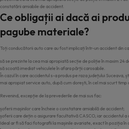
constatării amiabile de accident.
Ce obligații ai dacă ai prod
pagube materiale?
Toți conducătorii auto care au fost implicați într-un accident din 
să se prezinte la cea mai apropiată secție de poliție în maxim 24
să scoată imediat vehiculele în afara părții carosabile.
În cazul în care accidentul s-a produs pe raza județului Suceava, șt
mai apropiat service auto, după cum dorești, în cel mai scurt timp 
Revenind, excepție de la prevederile de mai sus fac:
șoferii mașinilor care încheie o constatare amiabilă de accident;
șoferii care dețin o asigurare facultativă CASCO, iar accidentul a 
Ideal ar fi să faci fotografii la mașinile avariate, exact în poziția 