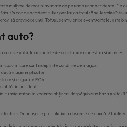
at o mulțime de mașini avariate de pe urma unor accidente. De cel
ăcut în caz de accident rutier pentru ca totul să se termine într-un
i grav, să provoace unul. Totuși, pentru orice eventualitate, este b
nt auto?
prin care se pot întocmi actele de constatare a acestuia și anume:
 cazul în care sunt îndeplinite condițiile de mai jos:
 două mașini implicate;
istrare și asigurate RCA;
miabilă de accident”.
a cu asiguratorii în vederea obținerii despăgubirii în baza poliței 
dentului. Doar așa se pot soluționa dosarele de daună. Stabilirea cu
e de la producerea accidentului în toate celelalte cazuri în care nu 