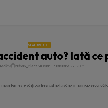
SFATURI UTILE
 accident auto? Iată ce
ted by
admin_client240688
On ianuarie 22, 2025
, important este să îți păstrezi calmul și să nu intrigi nicio secundă 