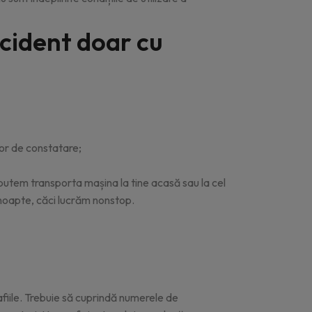
ccident doar cu
lor de constatare;
 putem transporta mașina la tine acasă sau la cel
n noapte, căci lucrăm nonstop.
grafiile. Trebuie să cuprindă numerele de