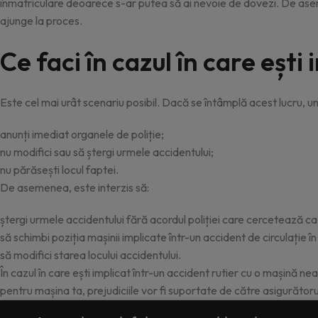
înmatriculare deoarece s-ar putea să ai nevoie de dovezi. De asemene
ajunge la proces.
Ce faci în cazul în care eșt
Este cel mai urât scenariu posibil. Dacă se întâmplă acest lucru, 
anunți imediat organele de poliție;
nu modifici sau să ștergi urmele accidentului;
nu părăsești locul faptei.
De asemenea, este interzis să:
ștergi urmele accidentului fără acordul poliției care cercetează ca
să schimbi poziția mașinii implicate într-un accident de circulați
să modifici starea locului accidentului.
În cazul în care ești implicat într-un accident rutier cu o mașină n
pentru mașina ta, prejudiciile vor fi suportate de către asigurătorul