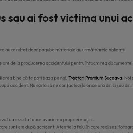
us sau ai fost victima unui a
care au rezultat doar pagube materiale au următoarele obligații:
 de ore de la producerea accidentului pentru întocmirea documente
ii prea bine că te poți baza pe noi,
Tractari Premium Suceava
. Noi
după accident. Nu ezita să ne contactezi la orice oră din zi sau di
avut ca rezultat doar avarierea propriei mașini.
în care sunt ele după accident. Atenție la felul în care realizezi foto