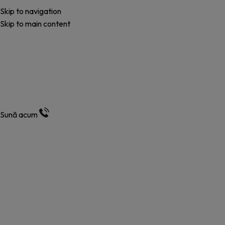
Skip to navigation
Skip to main content
Tractări Auto Suceava
Disponibili Non-Stop, alături de tine, 24/7.
Sună acum