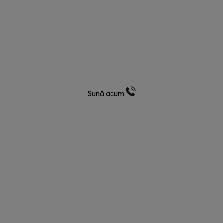
Ai nevoie de tractare?
Rapid, eficient, disponibil 24/7!
Sună acum