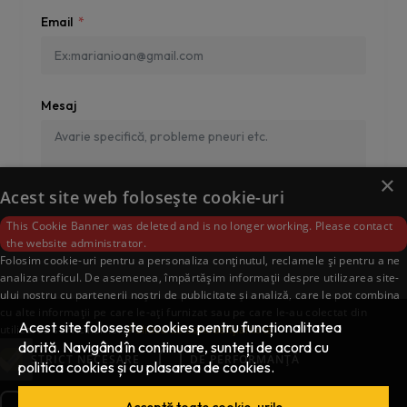
Email
Mesaj
×
Acest site web folosește cookie-uri
This Cookie Banner was deleted and is no longer working. Please contact
the website administrator.
Folosim cookie-uri pentru a personaliza conținutul, reclamele și pentru a ne
analiza traficul. De asemenea, împărtășim informații despre utilizarea site-
ului nostru cu partenerii noștri de publicitate și analiză, care le pot combina
cu alte informații pe care le-ați furnizat sau pe care le-au colectat din
Acest site folosește cookies pentru funcționalitatea
utilizarea serviciilor lor.
Politica de confidențialitate
Sunt de acord cu
politica de confidențialitate
dorită. Navigând în continuare, sunteți de acord cu
STRICT NECESARE
DE PERFORMANȚĂ
politica cookies și cu plasarea de cookies.
Trimite mesaj
DE TARGETARE
DE FUNCŢIONALITATE