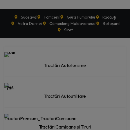
Suceava
Fălticeni
Gura Humorului
Rădăuți
Vatra Dornei
Câmpulung Moldovenesc
Botoșani
Siret
Tractări Autoturisme
Tractări Autoutilitare
Tractări Camioane și Tiruri